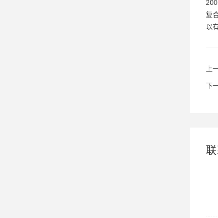
20
复
以
上
下
联