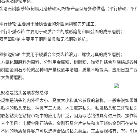
刚石树脂砂轮用途：
、金刚石树脂砂轮(树脂刀磨砂轮)可根据产品型号多款供选（平行砂轮、
。
、平行砂轮:主要用于硬质合金的外圆磨削和刀刃加工；
、平行带弧砂轮:主要用于硬质合金的成形磨削和圆弧面的成形磨削；
、双面凹砂轮:主要用于磨削量具和无芯磨砂轮机；
、双斜边砂轮:主要用于硬质合金类齿轮滚刀、螺纹刀具的成型磨削；
立方氮化硼磨料为原料，分别用金属粉、树脂粉、陶瓷作结合剂烧结成各
内树脂金刚石砂轮的品种和产量也逐年增加，质量不断提高，应用日益广
合大负荷磨削。
头规格是钻头各项参数总称
头规格是钻头的内外径大小、高度大小和其它参数的总称，一般来说如果
质钻探的钻头来说，种类有三大类：地质取芯钻头、钻进钻头和三牙轮钻
质取芯钻头在钻探市场中的应用为广泛，因为取芯钻进具有进尺快、操作
有三个类目：
电镀金刚石
钻头、金刚石复合片钻头和热压烧结金刚石在钻
不同的地质条件客户可以选择合适的钻头类型，其主要规格有：75，91mm，1