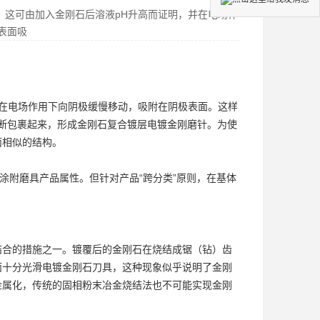
，这可由加入金刚石后溶液pH升高而证明，并在电场作
极表面吸
并在电场作用下向阴极缓慢移动，吸附在阴极表面。这样
石不断包裹起来，形成金刚石复合镀层
电镀金刚磨针
。为使
面相似的结构。
涂附磨具产品属性。但针对产品“跨分类”原则，在基体
结合的措施之一。镀覆后的金刚石在烧结成锯（钻）齿
面十分光滑
电镀金刚石刀具
，这种现象似乎说明了金刚
金属化，传统的固相粉末冶金烧结法也不可能实现金刚