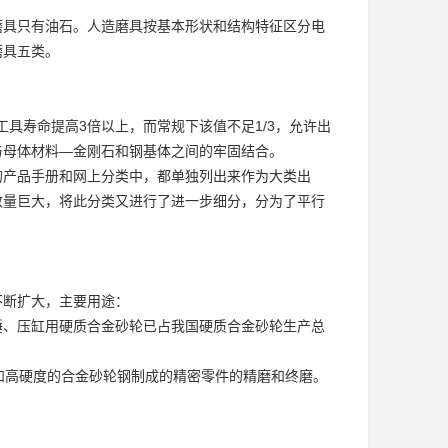
磨具只有油石。人造磨具按基本形状和结构特征区分
电
磨具五类。
工具寿命提高3倍以上，而常规下该值不足1/3，允许出
与母体材料—金刚石和钢基体之间的牢固结合。
的产品手册和网上分类中，都单独列出来作为大类出
数量巨大，将此分类又进行了进一步细分，分为了平行
不断扩大，主要用途：
锤、压缸用硬质合金砂轮已占我国硬质合金砂轮生产总
和高硬度的合金砂轮钢制成的精密零件的精磨和终磨。