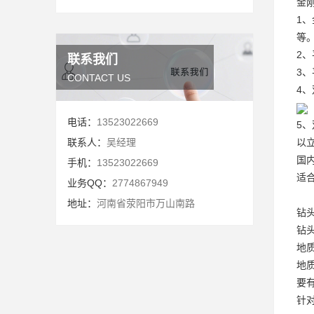
金
1
等
2
联系我们
3
CONTACT US
4
电话：
13523022669
5
联系人：
吴经理
以
国
手机：
13523022669
适
业务QQ：
2774867949
地址：
河南省荥阳市万山南路
钻
钻
地
地
要
针对