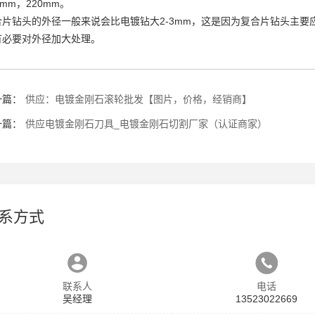
0mm，220mm。
合片钻头的外径一般来说会比电镀钻大2-3mm，这是因为复合片钻头主
有必要对外径加大处理。
一篇：
供应：电镀金刚石滚轮批发【图片，价格，经销商】
一篇：
供应电镀金刚石刀具_电镀金刚石切割厂家（认证商家）
系方式
联系人
电话
吴经理
13523022669