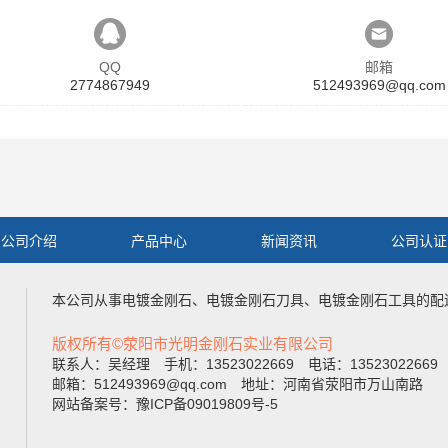
QQ
邮箱
2774867949
512493969@qq.com
公司介绍
产品中心
新闻资讯
公司认证
本公司从事
电镀金刚石
、
电镀金刚石刀具
、
电镀金刚石工具
的配
版权所有©荥阳市光明金刚石实业有限公司
联系人：吴经理 手机：13523022669 电话：1352302266
邮箱：512493969@qq.com 地址：河南省荥阳市万山南路
网站备案号：豫ICP备09019809号-5