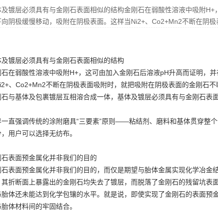
体及镀层必须具有与金刚石表面相似的结构金刚石在弱酸性溶液中吸附H+
向阴极缓慢移动，吸附在阴极表面。这样当Ni2+、Co2+Mn2不断在阴
体及镀层必须具有与金刚石表面相似的结构
刚石在弱酸性溶液中吸附H+，这可由加入金刚石后溶液pH升高而证明，
Ni2+、Co2+Mn2不断在阴极表面吸附时，就把吸附在阴极表面的金刚
刚石与基体及包裹镀层互相溶合成一体，基体及镀层必须具有与金刚石表
界一直强调传统的涂附磨具“三要素”原则——粘结剂、磨料和基体贯穿整个
分，用户可以选择无纺布。
刚石表面预金属化并非我们的目的
刚石表面预金属化并非我们的目的，而仅是期望与胎体金属实现化学冶金
，其折断面上暴露出的金刚石均失去了镀层，而脱落了金刚石的残留坑表
与胎体还未能达到化学包镶的水平。就是说，即使实现了金刚石的表面预
与胎体材料间的牢固结合。