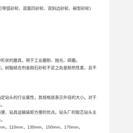
平行带弧砂轮、双面凹砂轮、双斜边砂轮、碗型砂轮）
种形状的磨具，用于工业磨削、抛光、研磨。
泛。树脂结合剂金刚石砂轮不足之处是耐热性差，且不
确定钻头的行业属性，其规格就表示外径的大小。对于
头。
简便、钻具运输装卸方便的优点。钻头厂的取芯钻头主
头。
10mm，130mm，150mm，170mm，