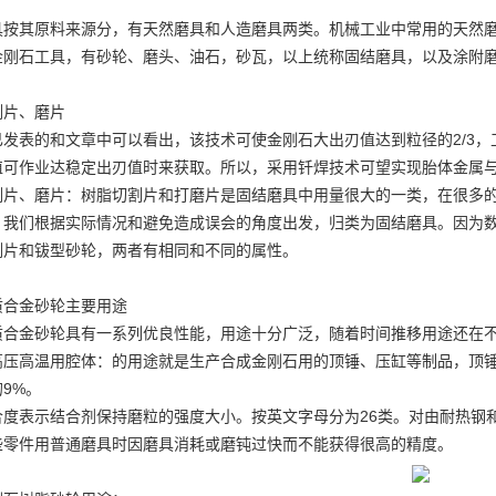
具按其原料来源分，有天然磨具和人造磨具两类。机械工业中常用的天然
金刚石工具
，有砂轮、磨头、油石，砂瓦，以上统称固结磨具，以及涂附
割片、磨片
已发表的和文章中可以看出，该技术可使金刚石大出刃值达到粒径的2/3，
值可作业达稳定出刃值时来获取。所以，采用钎焊技术可望实现胎体金属
割片、磨片：树脂切割片和打磨片是固结磨具中用量很大的一类，在很多
。我们根据实际情况和避免造成误会的角度出发，归类为固结磨具。因为
割片和钹型砂轮，两者有相同和不同的属性。
质合金砂轮主要用途
质合金砂轮具有一系列优良性能，用途十分广泛，随着时间推移用途还在
高压高温用腔体：的用途就是生产合成金刚石用的顶锤、压缸等制品，顶
9%。
合度表示结合剂保持磨粒的强度大小。按英文字母分为26类。对由耐热钢
些零件用普通磨具时因磨具消耗或磨钝过快而不能获得很高的精度。