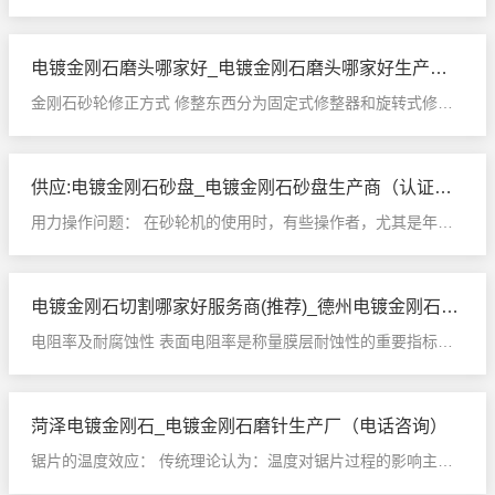
表面金属与钎料的匹配和选择、钎剂和气体...
电镀金刚石磨头哪家好_电镀金刚石磨头哪家好生产商 (在线咨询)
金刚石砂轮修正方式 修整东西分为固定式修整器和旋转式修整
器，固定式修整器分为单点修整和多点修整...
供应:电镀金刚石砂盘_电镀金刚石砂盘生产商（认证企业）
用力操作问题： 在砂轮机的使用时，有些操作者，尤其是年青
的操作者，为求磨削的速度快，用力过大过...
电镀金刚石切割哪家好服务商(推荐)_德州电镀金刚石工具服务商
电阻率及耐腐蚀性 表面电阻率是称量膜层耐蚀性的重要指标。
类金刚石膜表面电阻高，在腐蚀介质中表面...
菏泽电镀金刚石_电镀金刚石磨针生产厂（电话咨询）
锯片的温度效应： 传统理论认为：温度对锯片过程的影响主要
表现在两个方面：导致结块中的金刚石石墨...